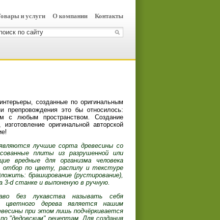
овары и услуги
О компании
Контакты
интерьеры, созданные по оригинальным
и препровождения это бы относилось:
ем с любым пространством. Создание
 изготовление оригинальной авторской
ие!
 являются лучшие сорта древесины со
ссованные плиты из разрушенной или
щие вредные для организма человека
 отбор по цвету, распилу и текстуре
дложить: браширование (рустирование),
а 3-d станке и выпоненую в ручную.
во без лукавства называть себя
од цветного дерева является нашим
евесины при этом лишь подчёркивается
о "дедовским" рецептам. Для создания