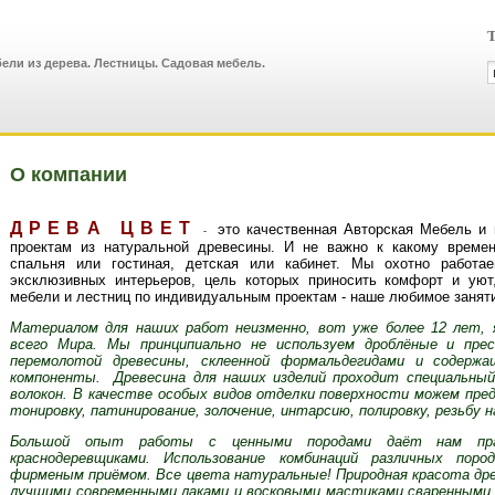
Т
ели из дерева. Лестницы. Садовая мебель.
О компании
Д Р Е В А Ц В Е Т
это качественная Авторская Мебель и 
-
проектам из натуральной древесины. И не важно к какому времен
спальня или гостиная, детская или кабинет. Мы охотно работа
эксклюзивных интерьеров, цель которых приносить комфорт и уют,
мебели и лестниц по индивидуальным проектам - наше любимое занят
Материалом для наших работ неизменно, вот уже более 12 лет,
всего Мира. Мы принципиально не используем дроблёные и пре
перемолотой древесины, склеенной формальдегидами и содержа
компоненты. Древесина для наших изделий проходит специальный
волокон. В качестве особых видов отделки поверхности можем пре
тонировку, патинирование, золочение, интарсию, полировку, резьбу н
Большой опыт работы с ценными породами даёт нам пра
краснодеревщиками. Использование комбинаций различных пор
фирменым приёмом. Все цвета натуральные! Природная красота др
лучшими современными лаками и восковыми мастиками сваренными п