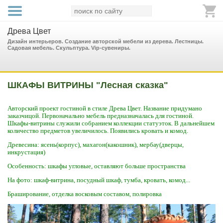
Древа Цвет
Дизайн интерьеров. Создание авторской мебели из дерева. Лестницы.
Садовая мебель. Скульптура. Vip-сувениры.
ШКАФЫ ВИТРИНЫ "Лесная сказка"
Авторский проект гостиной в стиле Древа Цвет. Название придумано
заказчицой. Первоначально мебель предназначалась для гостиной.
Шкафы-витрины служили собранием коллекции статуэток. В дальнейшем
количество предметов увеличилось. Появились кровать и комод.
Древесина: ясень(корпус), махагон(какошник), мербау(дверцы,
инкрустация)
Особенность: шкафы угловые, оставляют больше пространства
На фото: шкаф-витрина, посудный шкаф, тумба, кровать, комод...
Браширование, отделка восковым составом, полировка