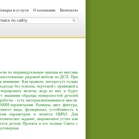
овары и услуги
О компании
Контакты
бели по индивидуальным заказам из массива
 изготовление рядовой мебели из ДСП. При
 внимание. Как правило, интересует только
дходе без эскизов, чертежей с привязкой к
гнорировать мелочи, ведь из них и будет
ут лишними образцы поверхностей деталей
 работы - есть материализовавшиеся мысли.
АМИ параметрами. Размеры, цвет, фактура,
ешнего вида, функционал, устойчивость к
этим параметрам и лепится ОБРАЗ. Для
ехническое задание, выраженное устно или
тся детали Проекта и его полная Смета с
договорная.
индивидуальным проектам.