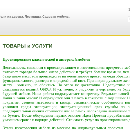
Т
ели из дерева. Лестницы. Садовая мебель.
ТОВАРЫ и УСЛУГИ
Проектирование классической и авторской мебели
Деятельность, связанная с проектированием и изготовлением предметов ме
включает гораздо большее число действий и требует больше времени, чем
бездушном массовом производстве на очень многое просто некогда обращать
функциональность, размеры и определённый цвет. При индивидуальном же по
месту - конечно, не обойтись. Но этого не достаточно. Недопустимо и
складывается полный ОБРАЗ. И уж точно, к рисункам и чертежам, не буд
будущей мебели. Наша работа подразумевает конкретику. Результат нашей
Наши и ваши мысли! И образуются они в плоть в точности с заданными Н
покрытие, степень матовости и глянца, стилистические особенности вн
условиям среды эксплуатации, эксплуатационный срок службы по 
предварительной оценки стоимости или её рамок необходимо лаконичное т
на бумаге. После обсуждения первых эскизов Идеи Проекта прорабатываю
указанием сроков и порядка действий. Стоимость услуг по проектированию 
Этапы изготовления мебели из массива по 