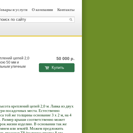
овары и услуги
О компании
Контакты
еплений цепей 2,0
50 000
р.
ною 50 мм и
альным уличным
Купить
Высота креплений цепей 2,0 м. Лавка из двух
три посадочных места. Естественно
а той же толщины основание 3 х 2 м, на 4
. Размер крыши соответственно может
рок жизни изделию. В основании так же
камнем или землёй. Можем предложить
пь грузовая Т8 (толщина прутка 8 мм,