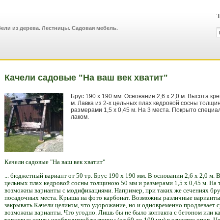
Т
ели из дерева. Лестницы. Садовая мебель.
Качели садовые "На ваш век хватит"
Брус 190 х 190 мм. Основание 2,6 х 2,0 м. Высота кр
м. Лавка из 2-х цельных плах кедровой сосны толщи
размерами 1,5 х 0,45 м. На 3 места. Покрыто специ
лаком.
Качели садовые "На ваш век хватит"
... бюджетный вариант от 50 тр. Брус 190 х 190 мм. В основании 2,6 х 2,0 м. 
цельных плах кедровой сосны толщиною 50 мм и размерами 1,5 х 0,45 м. На 
возможны варианты с модификациями. Например, при таких же сечениях брус
посадочных места. Крыша на фото карбонат. Возможны различные варианты
закрывать Качели целик
ом, что удорожание, но и одновременно продлевает с
возможны варианты. Что угодно. Лишь бы не было контакта с бетоном или 
торцевые спилы необходимой толщины (от 60 до 100 мм) в качестве опор. Це